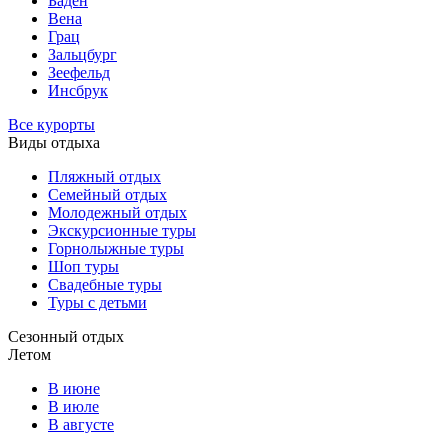
Баден
Вена
Грац
Зальцбург
Зеефельд
Инсбрук
Все курорты
Виды отдыха
Пляжный отдых
Семейный отдых
Молодежный отдых
Экскурсионные туры
Горнолыжные туры
Шоп туры
Свадебные туры
Туры с детьми
Сезонный отдых
Летом
В июне
В июле
В августе