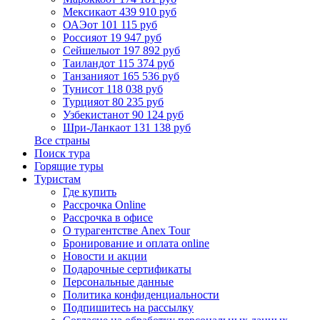
Мексика
от 439 910 руб
ОАЭ
от 101 115 руб
Россия
от 19 947 руб
Сейшелы
от 197 892 руб
Таиланд
от 115 374 руб
Танзания
от 165 536 руб
Тунис
от 118 038 руб
Турция
от 80 235 руб
Узбекистан
от 90 124 руб
Шри-Ланка
от 131 138 руб
Все страны
Поиск тура
Горящие туры
Туристам
Где купить
Рассрочка Online
Рассрочка в офисе
О турагентстве Anex Tour
Бронирование и оплата online
Новости и акции
Подарочные сертификаты
Персональные данные
Политика конфиденциальности
Подпишитесь на рассылку