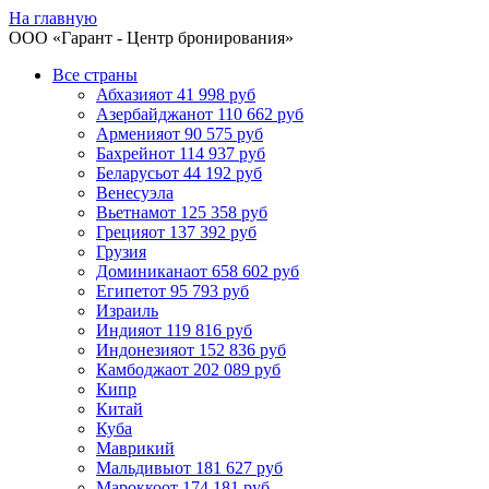
На главную
ООО «
Гарант
- Центр бронирования»
Все страны
Абхазия
от 41 998 руб
Азербайджан
от 110 662 руб
Армения
от 90 575 руб
Бахрейн
от 114 937 руб
Беларусь
от 44 192 руб
Венесуэла
Вьетнам
от 125 358 руб
Греция
от 137 392 руб
Грузия
Доминикана
от 658 602 руб
Египет
от 95 793 руб
Израиль
Индия
от 119 816 руб
Индонезия
от 152 836 руб
Камбоджа
от 202 089 руб
Кипр
Китай
Куба
Маврикий
Мальдивы
от 181 627 руб
Марокко
от 174 181 руб