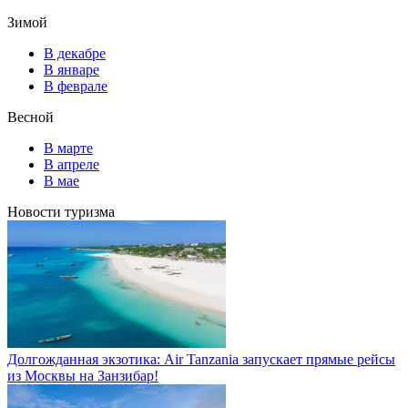
Зимой
В декабре
В январе
В феврале
Весной
В марте
В апреле
В мае
Новости туризма
Долгожданная экзотика: Air Tanzania запускает прямые рейсы
из Москвы на Занзибар!