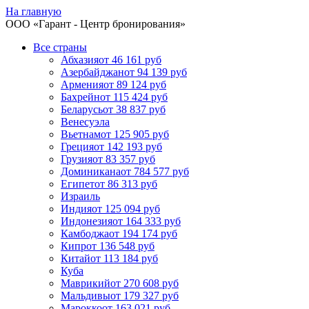
На главную
ООО «
Гарант
- Центр бронирования»
Все страны
Абхазия
от 46 161 руб
Азербайджан
от 94 139 руб
Армения
от 89 124 руб
Бахрейн
от 115 424 руб
Беларусь
от 38 837 руб
Венесуэла
Вьетнам
от 125 905 руб
Греция
от 142 193 руб
Грузия
от 83 357 руб
Доминикана
от 784 577 руб
Египет
от 86 313 руб
Израиль
Индия
от 125 094 руб
Индонезия
от 164 333 руб
Камбоджа
от 194 174 руб
Кипр
от 136 548 руб
Китай
от 113 184 руб
Куба
Маврикий
от 270 608 руб
Мальдивы
от 179 327 руб
Марокко
от 163 021 руб