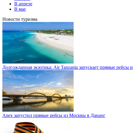
В апреле
В мае
Новости туризма
Долгожданная экзотика: Air Tanzania запускает прямые рейсы 
Anex запустил прямые рейсы из Москвы в Дананг