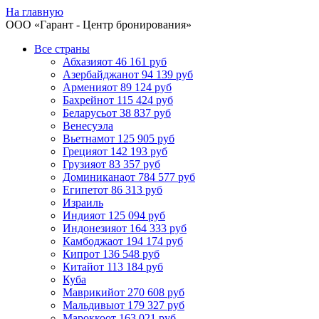
На главную
ООО «
Гарант
- Центр бронирования»
Все страны
Абхазия
от 46 161 руб
Азербайджан
от 94 139 руб
Армения
от 89 124 руб
Бахрейн
от 115 424 руб
Беларусь
от 38 837 руб
Венесуэла
Вьетнам
от 125 905 руб
Греция
от 142 193 руб
Грузия
от 83 357 руб
Доминикана
от 784 577 руб
Египет
от 86 313 руб
Израиль
Индия
от 125 094 руб
Индонезия
от 164 333 руб
Камбоджа
от 194 174 руб
Кипр
от 136 548 руб
Китай
от 113 184 руб
Куба
Маврикий
от 270 608 руб
Мальдивы
от 179 327 руб
Марокко
от 163 021 руб