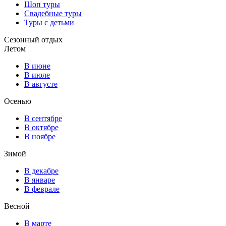
Шоп туры
Свадебные туры
Туры с детьми
Сезонный отдых
Летом
В июне
В июле
В августе
Осенью
В сентябре
В октябре
В ноябре
Зимой
В декабре
В январе
В феврале
Весной
В марте