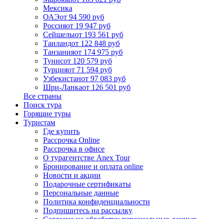
Мексика
ОАЭ
от 94 590 руб
Россия
от 19 947 руб
Сейшелы
от 193 561 руб
Таиланд
от 122 848 руб
Танзания
от 174 975 руб
Тунис
от 120 579 руб
Турция
от 71 594 руб
Узбекистан
от 97 083 руб
Шри-Ланка
от 126 501 руб
Все страны
Поиск тура
Горящие туры
Туристам
Где купить
Рассрочка Online
Рассрочка в офисе
О турагентстве Anex Tour
Бронирование и оплата online
Новости и акции
Подарочные сертификаты
Персональные данные
Политика конфиденциальности
Подпишитесь на рассылку