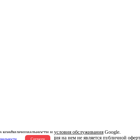
а конфиденциальности
и
условия обслуживания
Google.
арактер и вся информация на нем не является публичной оферт
циальности
.
Согласен