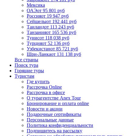
Мексика
ОАЭ
от 95 801 руб
Россия
от 19 947 руб
Сейшелы
от 192 441 руб
Таиланд
от 113 243 руб
Танзания
от 165 536 руб
Тунис
от 118 038 руб
Турция
от 52 136 руб
Узбекистан
от 85 721 руб
Шри-Ланка
от 131 138 руб
Все страны
Поиск тура
Горящие туры
Туристам
Где купить
Рассрочка Online
Рассрочка в офисе
О турагентстве Anex Tour
Бронирование и оплата online
Новости и акции
Подарочные сертификаты
Персональные данные
Политика конфиденциальности
Подпишитесь на рассылку