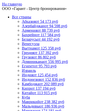
На главную
ООО «
Гарант
- Центр бронирования»
Все страны
Абхазия
от 54 173 руб
Азербайджан
от 94 598 руб
Армения
от 88 739 руб
Бахрейн
от 117 584 руб
Беларусь
от 44 192 руб
Венесуэла
Вьетнам
от 125 358 руб
Греция
от 137 392 руб
Грузия
от 86 802 руб
Доминикана
от 556 995 руб
Египет
от 95 793 руб
Израиль
Индия
от 125 454 руб
Индонезия
от 152 836 руб
Камбоджа
от 202 089 руб
Кипр
от 137 194 руб
Китай
от 113 915 руб
Куба
Маврикий
от 238 382 руб
Мальдивы
от 186 936 руб
Марокко
от 174 181 руб