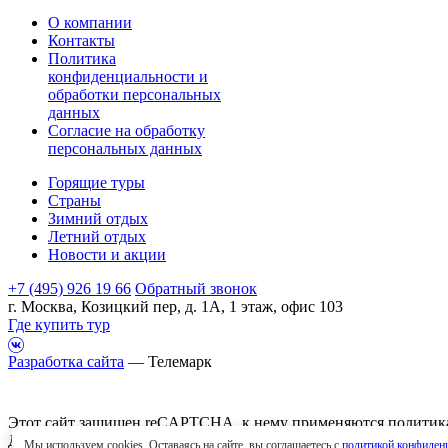
О компании
Контакты
Политика
конфиденциальности и
обработки персональных
данных
Согласие на обработку
персональных данных
Горящие туры
Страны
Зимний отдых
Летний отдых
Новости и акции
+7 (495) 926 19 66
Обратный звонок
г. Москва, Козицкий пер, д. 1А, 1 этаж, офис 103
Где купить тур
Разработка сайта
— Телемарк
Этот сайт защищен reCAPTCHA, к нему применяются
политик
Данный интернет сайт носит исключительно информационный х
Мы используем cookies. Оставаясь на сайте, вы соглашаетесь с
политикой конфиден